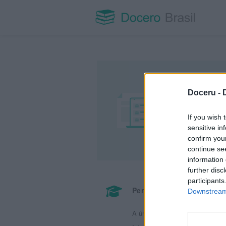
Doceru -
If you wish 
sensitive in
confirm you
continue se
information 
further disc
participants
Perfeito para aprender
Downstream 
A única plataforma científica gr