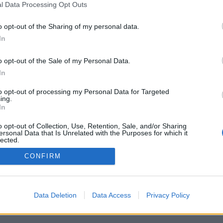
fácil
documentos privados ilimit
l Data Processing Opt Outs
o opt-out of the Sharing of my personal data.
In
 ilimitado
Simples e convenient
o opt-out of the Sale of my Personal Data.
ocupar com o armazenamento de
Tudo isso em um formato s
In
 o Doceru, você tem espaço de
para armazenar cópias d
a você!
sem restrições.
to opt-out of processing my Personal Data for Targeted
ing.
In
o opt-out of Collection, Use, Retention, Sale, and/or Sharing
ersonal Data that Is Unrelated with the Purposes for which it
lected.
ermos de uso
|
Denunciar a violação
|
GDPR
|
Política de Privacidade
|
D
Out
doceru.com © 2026
CONFIRM
Data Deletion
Data Access
Privacy Policy