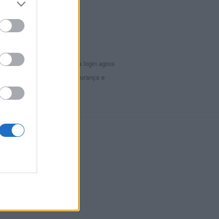
ados nunca foi tão fácil!
e
imples e transparente. Faça login agora
os seus documentos com segurança e
ocer Colombia