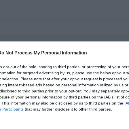
Do Not Process My Personal Information
Armazene um número ilimitado
em um único local.
to opt-out of the sale, sharing to third parties, or processing of your per
formation for targeted advertising by us, please use the below opt-out s
r selection. Please note that after your opt-out request is processed y
eing interest-based ads based on personal information utilized by us or
disclosed to third parties prior to your opt-out. You may separately opt-
losure of your personal information by third parties on the IAB’s list of
. This information may also be disclosed by us to third parties on the
IA
O melhor lugar para 
Participants
that may further disclose it to other third parties.
atuita disponível publicamente na
Doceru é o melhor lugar p