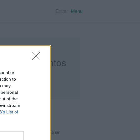
Entrar
Menu
 de documentos
sonal or
ection to
ou may
 personal
out of the
 downstream
B’s List of
backup
ara backups privados! Armazenar